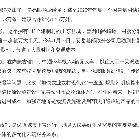
网络交出了一份亮眼的成绩单：截至2025年年底，全国建制村快
.3万条、建设合作站点14.5万处。
。这个拥有443个建制村的川东县城，曾因山路崎岖、村落分
返一趟就要大半天。今年1月10日，安岳县邮政分公司启动到村集
松取件，节省了大量时间和交通成本。
。在内蒙古磴口，中通今年投入4辆无人车，以往人工一天派送
仅解决了农村牧区配送员短缺的难题，更让优质服务延伸到了传
慢等问题。此次《加快农业农村现代化“十五五”规划》明确提
冷链物流设施建设”“完善农村商贸物流体系”。在业内看来，推进
递进村成本，加强产地冷链物流设施建设则可以打通冷链产品的“
液”，是保障城市正常运行、满足人民美好生活需要的重要基础
主体的多元化末端服务体系。