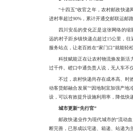
“十四五”收官之年，农村邮政快递
进村率超过90%，累计开通交邮联运邮路1
四川安岳的变化正是这张网络的缩影
远的村子距乡镇快递点超过15公里，往
服务站点，让老百姓在“家门口”就能轻
科技赋能正在让农村物流焕发新活力
过千件。磴口中通负责人说，无人车不
不过，农村快递尚存在成本高、时效
动客货邮融合发展”“因地制宜加强产地
设，可以有效提升设施利用率，降低快
城市更新“先行官”
邮政快递业作为现代城市的“流动血
断完善，已形成以宅递、箱递、站递为