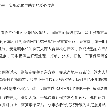
学生，实现助农与助学的爱心传递。
验着物流企业的应急响应能力。而顺丰的快速行动，源于提前布局
到永丰村计划邀请网红“幸猴儿”开展雷笋公益助农直播，第一时
机制。安徽顺丰相关负责人深入雷笋核心产区，依托成熟的农产
驻点，同步提供生鲜预处理、打单、分拣、打包、车辆保障等全
急保障诉求，到敲定完整寄递方案、完成产地驻点布设、运力人
里牵头搞直播助农，顺丰小哥直接到地头收笋，我们再也不用愁销
后续需求不稳定。对此，顺丰以“弹性+复用”策略平衡“短期激增
力（收寄点、基础人员、干线通道）保持常态化运营，弹性运力
服务能力上，雷笋季结束后，永丰乡收寄点将升级为固定服务站，