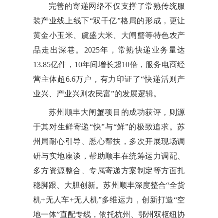
完善的寄递网络不仅支撑了常熟传统服
装产业线上线下“双千亿”格局的形成，更让
黄金小玉米、虞盛大米、大闸蟹等特色农产
品走出深巷。2025年，常熟快递业务量达
13.85亿件，10年间增长超10倍，服务电商经
营主体超6.6万户，有力印证了“快递活则产
业兴、产业兴则农民富”的发展逻辑。
苏州顺丰大闸蟹项目的成功获评，则源
于其对生鲜寄递“快”与“鲜”的极致追求。苏
州局耐心引导、悉心帮扶，多次开展现场调
研与实地座谈，帮助顺丰在统筹运力调配、
多方资源整合、专属寄递方案制定等方面扎
稳脚跟、大胆创新。苏州顺丰深度整合“全货
机+无人车+无人机”多维运力，创新打造“空
地一体”直配专线，依托杭州、鄂州双枢纽协