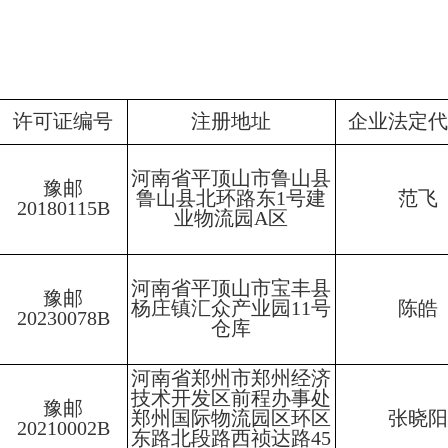
许可证编号
注册地址
企业法定
河南省平顶山市鲁山县
豫邮
鲁山县北环路东
1号建
范飞
20180115B
业物流园A区
河南省平顶山市宝丰县
豫邮
杨庄镇汇众产业园
11号
陈皓
20230078B
仓库
河南省郑州市郑州经济
技术开发区前程办事处
豫邮
郑州国际物流园区环区
张晓
20210002B
东路北段路西祯达路
45