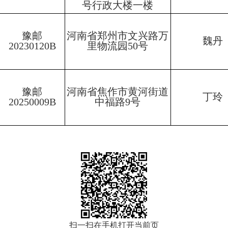
号行政大楼一楼
豫邮
河南省郑州市文兴路万
魏丹
20230120B
里物流园
50号
豫邮
河南省焦作市黄河街道
丁玲
20250009B
中福路
9号
扫一扫在手机打开当前页