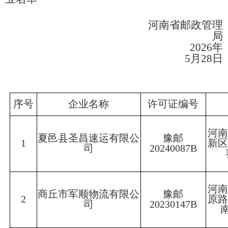
河南省邮政管理
局
2026年
5月28日
序号
企业名称
许可证编号
河
夏邑县圣昌速运有限公
豫邮
1
新
司
20240087B
河
商丘市军顺物流有限公
豫邮
2
原
司
20230147B