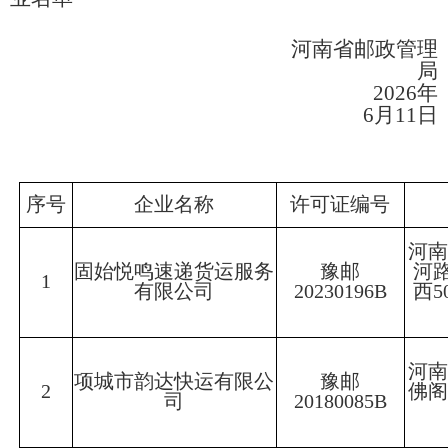
河南省邮政管理
局
2026年
6月11日
序号
企业名称
许可证编号
河
固始悦鸣速递货运服务
豫邮
河
1
有限公司
20230196B
西5
河
项城市韵达快运有限公
豫邮
2
佛
司
20180085B