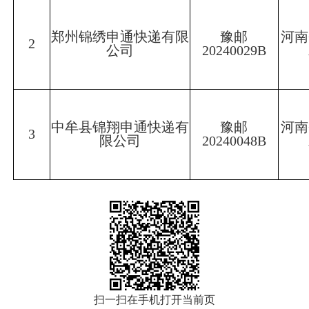
郑州锦绣申通快递有限
豫邮
河南
2
公司
20240029B
中牟县锦翔申通快递有
豫邮
河南
3
限公司
20240048B
扫一扫在手机打开当前页