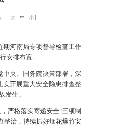
号：
大
中
小
】
近期河南局专项督导检查工作
行安排布置。
中央、国务院决策部署，深
扎实开展重大安全隐患排查整
故发生。
任，
严格落实寄递安全“三项制
查整治，持续
抓好烟花爆竹安