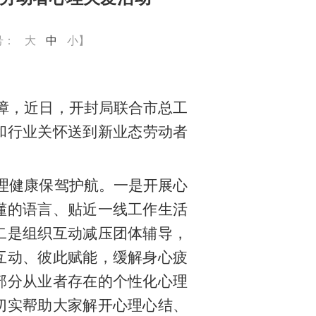
号：
大
中
小
】
障，
近日
，开封
局
联合市总工
和行业关怀送到新业态劳动者
理健康保驾护航
。
一是开展心
懂的语言、贴近一线工作生活
二是组织互动减压团体辅导，
互动、彼此赋能，缓解身心疲
部分从业者存在的个性化心理
切实帮助大家解开心理心结、