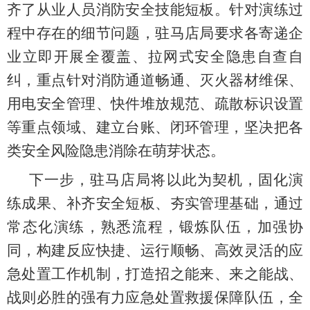
齐了从业人员消防安全技能短板。
针对
演练过
程中存在的细节问题，
驻马店局要求
各寄递企
业立即开展全覆盖、拉网式安全隐患自查自
纠，重点针对消防通道畅通、灭火器材维保、
用电安全管理、快件堆放规范、疏散标识设置
等重点领域、建立台账、闭环管理，坚决把各
类安全风险隐患消除在萌芽状态
。
下一步，
驻马店局
将以
此
为契机，固化演
练成果、补齐安全短板、夯实管理基础，通过
常态化演练，熟悉流程，锻炼队伍，加强协
同，构建反应快捷、运行顺畅、高效灵活的应
急处置工作机制，打造招之能来、来之能战、
战则必胜的强有力应急处置救援保障队伍，全