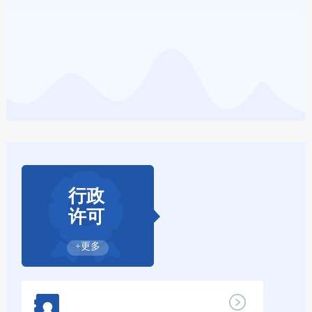
行政
许可
+更多