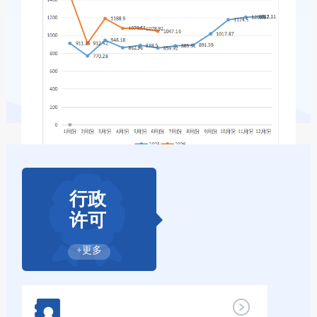
行政
许可
+更多