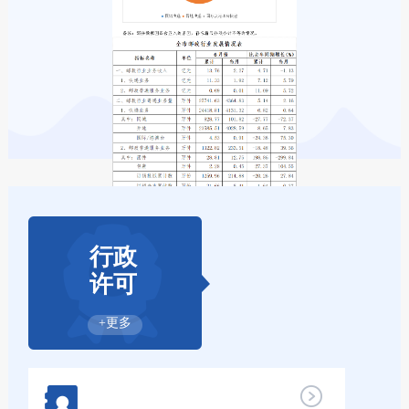
行政
许可
+更多