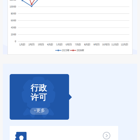
行政
许可
+更多