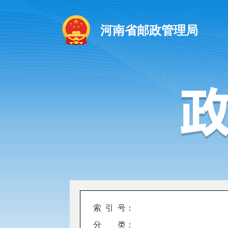
河南省邮政管理局
索 引 号：
分 类：