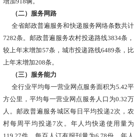
增加
918
辆
。
（二）服务网路
全
省
邮政普遍服务和快递服务网络条数共计
7282
条。邮政普遍服务农村投递路线
3834
条，
较上年末
增加
57
条，城市投递路线
6489
条，比
上年末增加
208
条。
（三）服务能力
全行业平均每一营业网点服务面积为
5.42
平
方公里，平均每一营业网点服务人口为
0.3
2
万
人。邮政普遍服务城区每日平均投递
2次，农
村每周平均投递
7
次。年人均快递使用量为
119.27
件。每百人订有报刊量为
6.78
份。年人