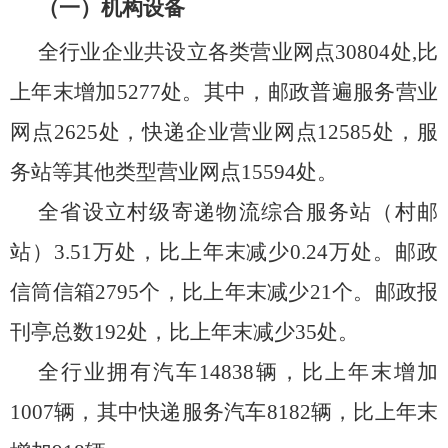
（一）机构设备
全行业企业共设立各类营业网点
30804
处
,比
上年末增加
5277
处。其中，邮政普遍服务营业
网点
2625
处，快递企业营业网点
12585
处，服
务站等其他类型营业网点
15594
处。
全
省
设立村级寄递物流综合服务站（村邮
站）
3.51万
处，比上年
末
减少
0.24万
处。邮政
信筒信箱
2795
个，比上年末减少
21
个。
邮政报
刊亭总数
192
处，比上年末减
少
35
处
。
全行业拥有汽车
14838
辆，比上年
末增加
1007
辆
，其中快递服务汽车
8182
辆，比上年
末