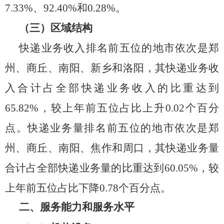
7.33
%、
92.40
%和
0.28
%。
（三）区域结构
快递业务收入排名前五位的
地市
依次是
郑
州
、
商丘
、
南阳
、
新乡
和
洛阳
，其快递业务收
入合计占全部快递业务收入的比重达到
6
5.82
%
，较上年前五位占比
上升
0.02
个百分
点
。快递业务量排名前五位的
地市
依次是
郑
州
、
商丘、南阳
、
焦作
和
周口
，其快递业务量
合计占全部快递业务量的比重达到
60.05
%，较
上年前五位占比下降
0.78
个百分点。
二、服务能力和服务水平