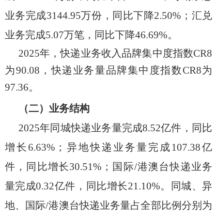
业务完成
3144.95
万
份，同比
下降
2.50
%；汇兑
业务完成
5.07
万笔，同比下降
46.69
%。
2025年，快递业务收入品牌集中度指数CR8
为90.08，
快递
业务量
品牌集中度指数
CR8为
97.36
。
（二）业务结构
202
5
年同城快递业务量完成
8.52
亿件，同比
增长
6.63
%；异地快递业务量完成
107.38
亿
件，同比增长
30.51
%；国际/港澳台快递业务
量完成
0.32
亿件，同比增长
21.10
%。同城、异
地、国际/港澳台快递业务量占全部比例分别为