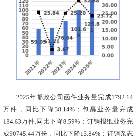
202
5
年邮政
公司
函件业务量完成
1792.14
万
件，同比下降
38.14
%；包裹业务量完成
184.63
万件
,同比
下降
8.5
9
%；订销报纸业务完
成
90745.44
万
份，同比
下降
13.
84
%；订销杂志