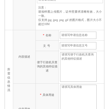
注意：
请按样图上传图片，证件照要求清晰有效，大小
一致。
仅支持.jpg .jpeg .png .gif 的图片格式，图片大小不
超过10M
*
名称
文号
内容描述
便于行政机关查
询的其他特征描
所
述
需
信
息
情
况
*
具体用途
信息用途